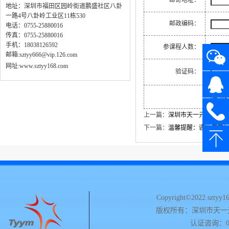
邮寄地址：
地址：深圳市福田区园岭街道鹏盛社区八卦
一路4号八卦岭工业区11栋530
邮政编码：
电话：0755-25880016
传真：0755-25880016
手机：18038126592
参课程人数：
邮箱:sztyy666@vip.126.com
网址:
www.sztyy168.com
验证码：
上一篇：
深圳市天一元 2023年
下一篇：
温馨提醒：谨防假冒
Copyright©2022 sztyy168
版权所有：深圳市天一
认证咨询：075