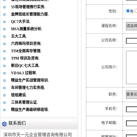
5S现场管理推行实务.
性别：
男
金牌班组长管理能力提.
QC7大手法.
课程名称：
MSA测量系统分析.
五大工具.
公司名称：
六西格玛项目咨询.
TIM全面库存管理.
TPM 培训及咨询.
新旧QC七大工具.
公司简介：
VDA6.3 过程审.
精益生产实战管理培训.
车间管理七力实务班.
职务：
班组建设.
三体系管理认证.
手机号：
精益生产高级研修班培.
联系我们
电子邮箱：
深圳市天一元企业管理咨询有限公司