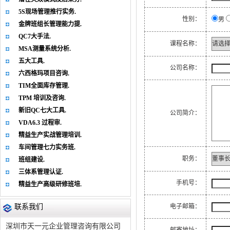
5S现场管理推行实务.
性别：
男
金牌班组长管理能力提.
QC7大手法.
课程名称：
MSA测量系统分析.
五大工具.
公司名称：
六西格玛项目咨询.
TIM全面库存管理.
TPM 培训及咨询.
新旧QC七大工具.
公司简介：
VDA6.3 过程审.
精益生产实战管理培训.
车间管理七力实务班.
职务：
班组建设.
三体系管理认证.
手机号：
精益生产高级研修班培.
联系我们
电子邮箱：
深圳市天一元企业管理咨询有限公司