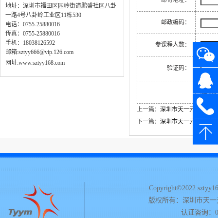
邮寄地址：
地址：深圳市福田区园岭街道鹏盛社区八卦
一路4号八卦岭工业区11栋530
邮政编码：
电话：0755-25880016
传真：0755-25880016
手机：18038126592
参课程人数：
邮箱:sztyy666@vip.126.com
网址:
www.sztyy168.com
验证码：
上一篇：
深圳市天一元：洛阳站
下一篇：
深圳市天一元：宁波站-A
Copyright©2022 sztyy168
版权所有：深圳市天一
认证咨询：075